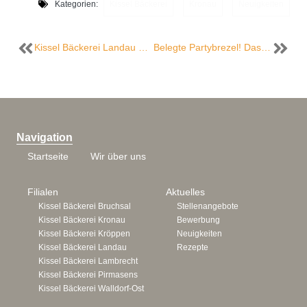
Kategorien:
Kissel Bäckerei
,
Kronau
,
Neuigkeiten
Kissel Bäckerei Landau – Unsere Öffnungszeit Pfingstmontag!
Belegte Partybrezel! Das Team der Kissel Bäckerei zaubert Ihnen den Party-Snack.
Navigation
Startseite
Wir über uns
Filialen
Aktuelles
Kissel Bäckerei Bruchsal
Stellenangebote
Kissel Bäckerei Kronau
Bewerbung
Kissel Bäckerei Kröppen
Neuigkeiten
Kissel Bäckerei Landau
Rezepte
Kissel Bäckerei Lambrecht
Kissel Bäckerei Pirmasens
Kissel Bäckerei Walldorf-Ost