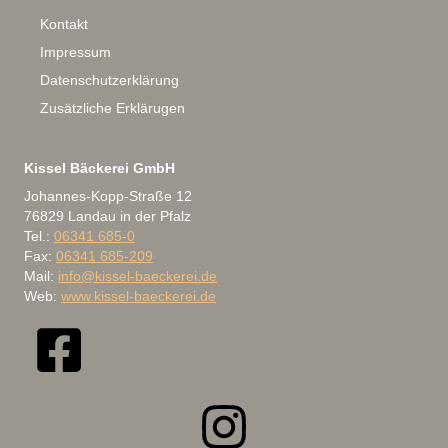
Kontakt
Impressum
Datenschutzerklärung
Zusätzliche Erklärugen
Kissel Bäckerei GmbH
Johannes-Kopp-Straße 12
76829 Landau in der Pfalz
Tel.:
06341 685-0
Fax:
06341 685-209
Mail:
info@kissel-baeckerei.de
Web:
www.kissel-baeckerei.de