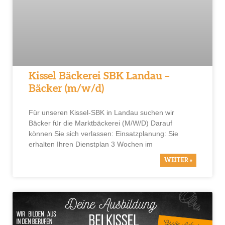
Kissel Bäckerei SBK Landau –
Bäcker (m/w/d)
Für unseren Kissel-SBK in Landau suchen wir
Bäcker für die Marktbäckerei (M/W/D) Darauf
können Sie sich verlassen: Einsatzplanung: Sie
erhalten Ihren Dienstplan 3 Wochen im
WEITER »