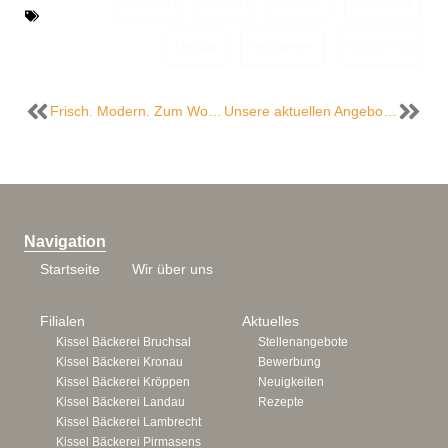
Bruchsal
,
Kronau
,
Kröppen
,
Lambrecht
,
Landau
,
Neuigkeiten
,
Walldorf-Ost
Frisch. Modern. Zum Wohlfühlen – eure neue Kissel Bäckerei in Walldorf-Ost
Unsere aktuellen Angebote in den Kissel Bäckerei Filialen in Bruchsal & Walldorf
Navigation
Startseite
Wir über uns
Filialen
Aktuelles
Kissel Bäckerei Bruchsal
Stellenangebote
Kissel Bäckerei Kronau
Bewerbung
Kissel Bäckerei Kröppen
Neuigkeiten
Kissel Bäckerei Landau
Rezepte
Kissel Bäckerei Lambrecht
Kissel Bäckerei Pirmasens