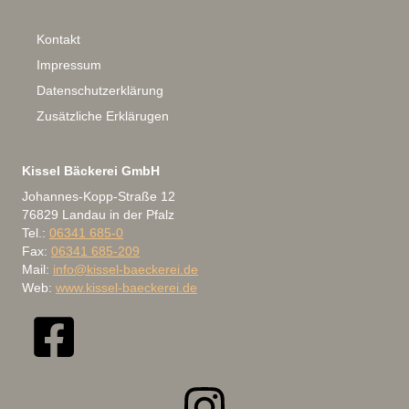
Kontakt
Impressum
Datenschutzerklärung
Zusätzliche Erklärugen
Kissel Bäckerei GmbH
Johannes-Kopp-Straße 12
76829 Landau in der Pfalz
Tel.:
06341 685-0
Fax:
06341 685-209
Mail:
info@kissel-baeckerei.de
Web:
www.kissel-baeckerei.de