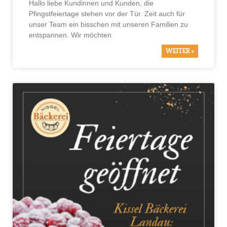
Hallo liebe Kundinnen und Kunden, die
Pfingstfeiertage stehen vor der Tür. Zeit auch für
unser Team ein bisschen mit unseren Familien zu
entspannen. Wir möchten
WEITER »