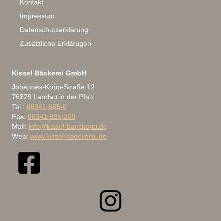
Kontakt
Impressum
Datenschutzerklärung
Zusätzliche Erklärugen
Kissel Bäckerei GmbH
Johannes-Kopp-Straße 12
76829 Landau in der Pfalz
Tel.:
06341 685-0
Fax:
06341 685-209
Mail:
info@kissel-baeckerei.de
Web:
www.kissel-baeckerei.de